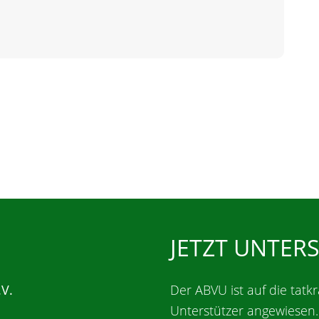
JETZT UNTER
.V.
Der ABVU ist auf die tatkr
Unterstützer angewiesen