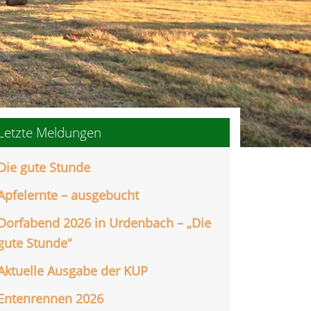
Letzte Meldungen
Die gute Stunde
Apfelernte – ausgebucht
Dorfabend 2026 in Urdenbach – „Die
gute Stunde“
Aktuelle Ausgabe der KUP
Entenrennen 2026