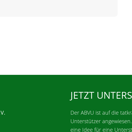
JETZT UNTER
.V.
Der ABVU ist auf die tatkr
Unterstützer angewiesen
eine Idee für eine Unters