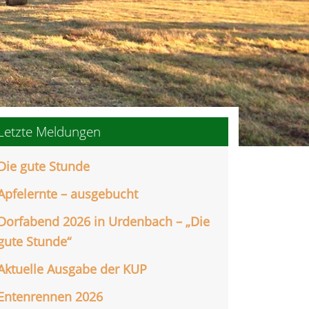
Letzte Meldungen
Die gute Stunde
Apfelernte – ausgebucht
Dorfabend 2026 in Urdenbach – „Die
gute Stunde“
Aktuelle Ausgabe der KUP
Entenrennen 2026