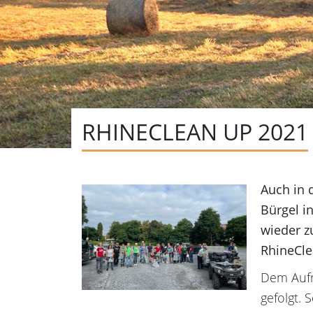
RHINECLEAN UP 2021
Auch in 
Bürgel i
wieder 
RhineCle
Dem Aufr
gefolgt.