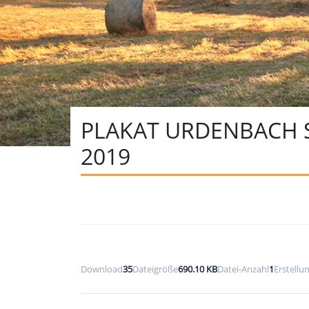
PLAKAT URDENBACH
2019
Download
35
Dateigröße
690.10 KB
Datei-Anzahl
1
Erstell