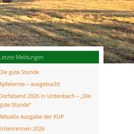
Letzte Meldungen
Die gute Stunde
Apfelernte – ausgebucht
Dorfabend 2026 in Urdenbach – „Die
gute Stunde“
Aktuelle Ausgabe der KUP
Entenrennen 2026