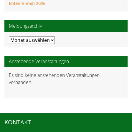
Entenrennen 2026
Meldungsarchiv
Meldungsarchiv
Anstehende Veranstaltungen
Es sind keine anstehenden Veranstaltungen
Hinweis
vorhanden.
KONTAKT