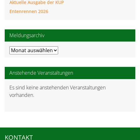
Aktuelle Ausgabe der KUP
Entenrennen 2026
Meldungsarchiv
Meldungsarchiv
Anstehende Veranstaltungen
Es sind keine anstehenden Veranstaltungen
Hinweis
vorhanden.
KONTAKT