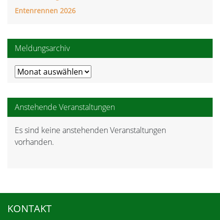
Entenrennen 2026
Meldungsarchiv
Meldungsarchiv
Anstehende Veranstaltungen
Es sind keine anstehenden Veranstaltungen
Hinweis
vorhanden.
KONTAKT