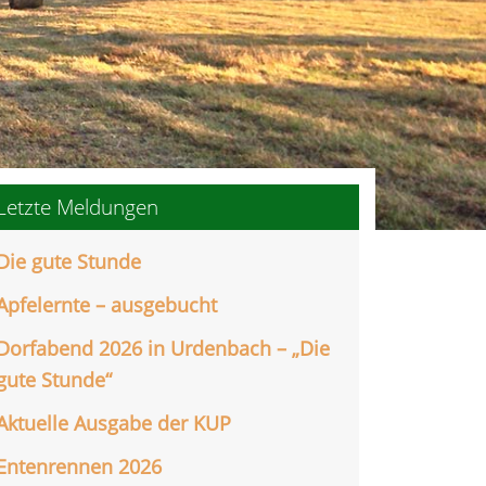
Letzte Meldungen
Die gute Stunde
Apfelernte – ausgebucht
Dorfabend 2026 in Urdenbach – „Die
gute Stunde“
Aktuelle Ausgabe der KUP
Entenrennen 2026