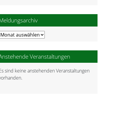
Meldungsarchiv
Meldungsarchiv
Anstehende Veranstaltungen
Es sind keine anstehenden Veranstaltungen
Hinweis
vorhanden.