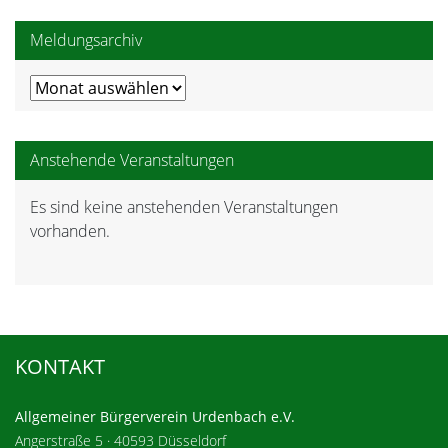
Meldungsarchiv
Meldungsarchiv
Anstehende Veranstaltungen
Es sind keine anstehenden Veranstaltungen
Hinweis
vorhanden.
KONTAKT
Allgemeiner Bürgerverein Urdenbach e.V.
Angerstraße 5 · 40593 Düsseldorf