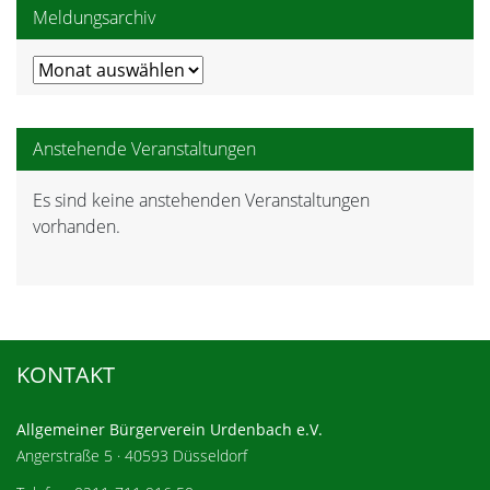
Meldungsarchiv
Meldungsarchiv
Anstehende Veranstaltungen
Es sind keine anstehenden Veranstaltungen
Hinweis
vorhanden.
KONTAKT
Allgemeiner Bürgerverein Urdenbach e.V.
Angerstraße 5 · 40593 Düsseldorf