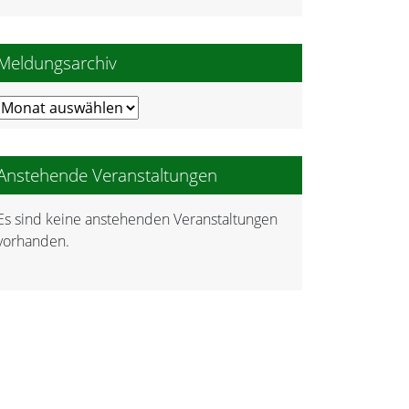
Meldungsarchiv
Meldungsarchiv
Anstehende Veranstaltungen
Es sind keine anstehenden Veranstaltungen
Hinweis
vorhanden.