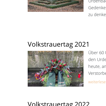
Urdenbac
Gedenken
zu denke
Volkstrauertag 2021
Über 60 
den Urde
heute, a
Verstorb
weiterlese
Volkstrauertag 2022