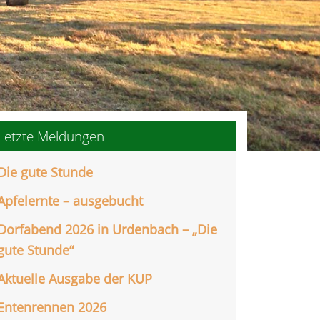
Letzte Meldungen
Die gute Stunde
Apfelernte – ausgebucht
Dorfabend 2026 in Urdenbach – „Die
gute Stunde“
Aktuelle Ausgabe der KUP
Entenrennen 2026