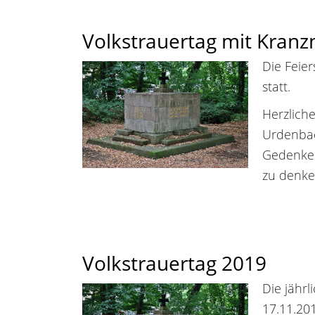
Volkstrauertag mit Kran
Die Feie
statt.
Herzlich
Urdenbac
Gedenken
zu denke
Volkstrauertag 2019
Die jährl
17.11.20