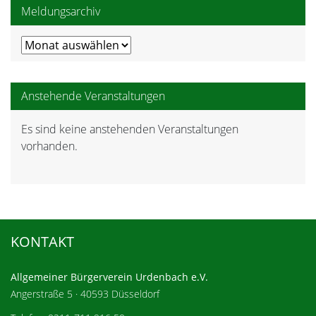
Meldungsarchiv
Meldungsarchiv
Anstehende Veranstaltungen
Es sind keine anstehenden Veranstaltungen
Hinweis
vorhanden.
KONTAKT
Allgemeiner Bürgerverein Urdenbach e.V.
Angerstraße 5 · 40593 Düsseldorf