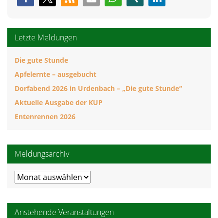
Letzte Meldungen
Die gute Stunde
Apfelernte – ausgebucht
Dorfabend 2026 in Urdenbach – „Die gute Stunde“
Aktuelle Ausgabe der KUP
Entenrennen 2026
Meldungsarchiv
Meldungsarchiv
Anstehende Veranstaltungen