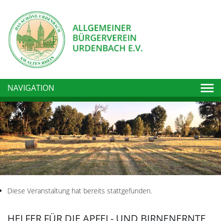
Togg
NAVIGATION
Diese Veranstaltung hat bereits stattgefunden.
HELFER FÜR DIE APFEL- UND BIRNENERNTE