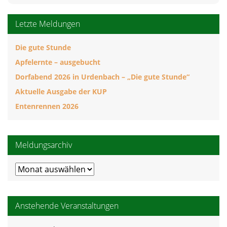
Letzte Meldungen
Die gute Stunde
Apfelernte – ausgebucht
Dorfabend 2026 in Urdenbach – „Die gute Stunde“
Aktuelle Ausgabe der KUP
Entenrennen 2026
Meldungsarchiv
Meldungsarchiv
Anstehende Veranstaltungen