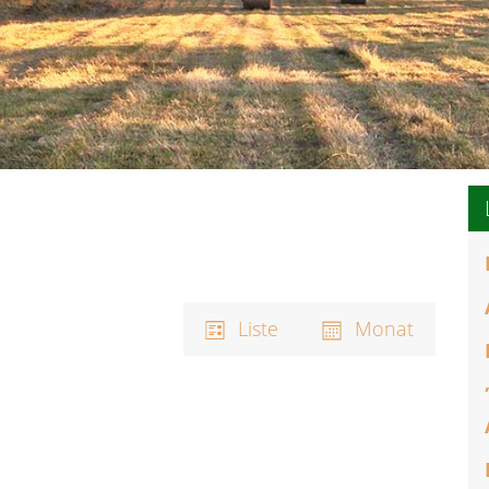
Ansichten-
Vera
Ansi
Liste
Monat
Navigation
Navi