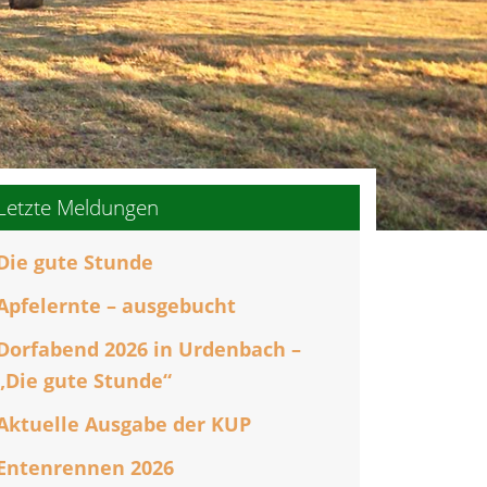
Letzte Meldungen
Die gute Stunde
nstaltung
Apfelernte – ausgebucht
chten-
Dorfabend 2026 in Urdenbach –
gation
„Die gute Stunde“
Aktuelle Ausgabe der KUP
Entenrennen 2026