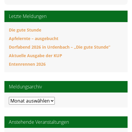
Letzte Meldungen
Die gute Stunde
Apfelernte – ausgebucht
Dorfabend 2026 in Urdenbach – „Die gute Stunde“
Aktuelle Ausgabe der KUP
Entenrennen 2026
Meldungsarchiv
Meldungsarchiv
Anstehende Veranstaltungen