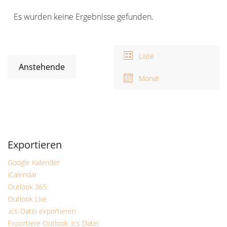
Veranstaltungen
Es wurden keine Ergebnisse gefunden.
Hinweis
Ansichten-
V
A
Navigation
Liste
N
Anstehende
Monat
Datum
wählen.
Google Kalender
iCalendar
Outlook 365
Outlook Live
.ics-Datei exportieren
Exportiere Outlook .ics Datei