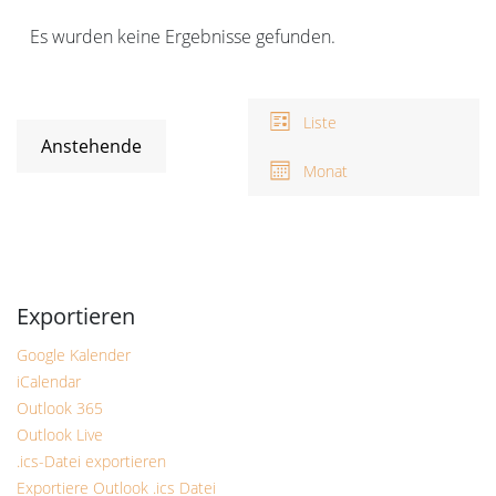
Veranstaltungen
Es wurden keine Ergebnisse gefunden.
Hinweis
Ansichten-
V
A
Navigation
Liste
N
Anstehende
Monat
Datum
wählen.
Google Kalender
iCalendar
Outlook 365
Outlook Live
.ics-Datei exportieren
Exportiere Outlook .ics Datei