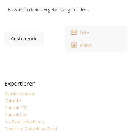
Veranstaltungen
Es wurden keine Ergebnisse gefunden.
Hinweis
Ansichten-
V
A
Navigation
Liste
N
Anstehende
Monat
Datum
wählen.
Google Kalender
iCalendar
Outlook 365
Outlook Live
.ics-Datei exportieren
Exportiere Outlook .ics Datei