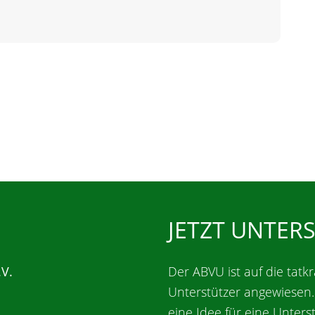
JETZT UNTER
.V.
Der ABVU ist auf die tatkr
Unterstützer angewiesen
eine Idee für eine Unters