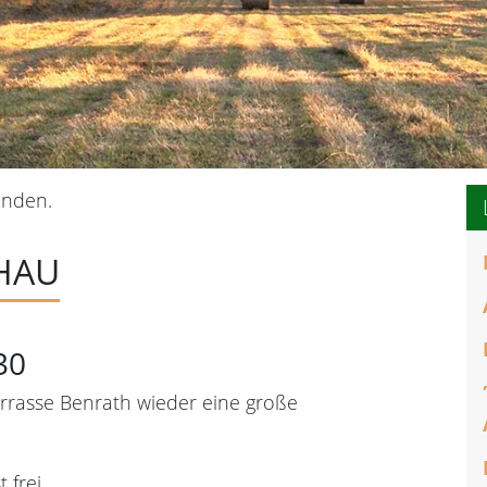
unden.
HAU
30
errasse Benrath wieder eine große
 frei.