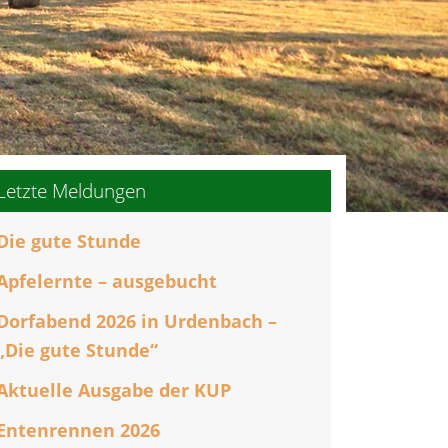
Letzte Meldungen
Die gute Stunde
Apfelernte – ausgebucht
Dorfabend 2026 in Urdenbach –
„Die gute Stunde“
Aktuelle Ausgabe der KUP
Entenrennen 2026