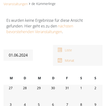
de Kümmerlinge
Veranstaltungen
Veranstaltungen
Es wurden keine Ergebnisse für diese Ansicht
gefunden. Hier geht es zu den
nächsten
Hinweis
bevorstehenden Veranstaltungen
.
Ansichten-
V
A
Navigation
Liste
N
01.06.2024
Monat
Datum
wählen.
Kalender
M
D
M
D
F
Freitag
S
Samstag
S
Sonnt
von
Montag
Dienstag
Mittwoch
Donnerstag
0
0
0
0
0
0
0
27
28
29
30
31
1
2
Veranstaltungen
Veranstaltungen
Veranstaltungen
Veranstaltungen
Veranstaltungen
Veranstaltungen
Veranstaltunge
Verans
0
0
0
0
0
0
0
3
4
5
6
7
8
9