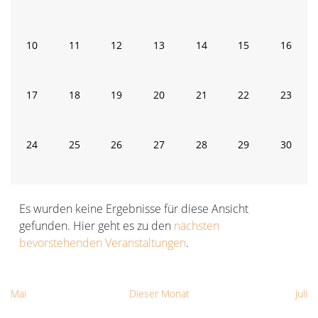
Veranstaltungen
Veranstaltungen
Veranstaltungen
Veranstaltungen
Veranstaltungen
Veranstaltunge
Verans
0
0
0
0
0
0
0
10
11
12
13
14
15
16
Veranstaltungen
Veranstaltungen
Veranstaltungen
Veranstaltungen
Veranstaltungen
Veranstaltungen
Veranst
0
0
0
0
0
0
0
17
18
19
20
21
22
23
Veranstaltungen
Veranstaltungen
Veranstaltungen
Veranstaltungen
Veranstaltungen
Veranstaltungen
Veranst
0
0
0
0
0
0
0
24
25
26
27
28
29
30
Veranstaltungen
Veranstaltungen
Veranstaltungen
Veranstaltungen
Veranstaltungen
Veranstaltungen
Veranst
Es wurden keine Ergebnisse für diese Ansicht
gefunden. Hier geht es zu den
nächsten
Hinweis
bevorstehenden Veranstaltungen
.
Mai
Dieser Monat
Juli