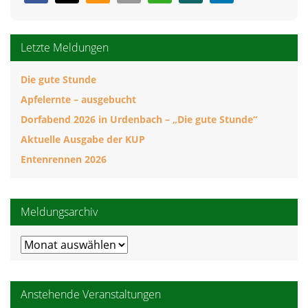
Letzte Meldungen
Die gute Stunde
Apfelernte – ausgebucht
Dorfabend 2026 in Urdenbach – „Die gute Stunde“
Aktuelle Ausgabe der KUP
Entenrennen 2026
Meldungsarchiv
Meldungsarchiv
Anstehende Veranstaltungen