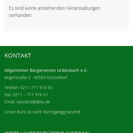
Es sind keine anstehenden Veranstaltungen
Hinweis
vorhanden.
KONTAKT
Allgemeiner Bürgerverein Urdenbach e.V.
Angerstraße 5 · 40593 Düsseldorf
Telefon: 0211-711 916 50
Fax: 0211 – 711 916 51
Email: vorstand@abvu.de
Unser Büro ist nicht durchgängig besetzt.