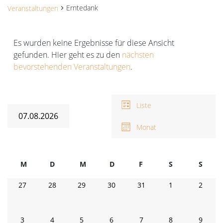
Erntedank
Veranstaltungen
Veranstaltungen
Es wurden keine Ergebnisse für diese Ansicht
gefunden. Hier geht es zu den
nächsten
Hinweis
bevorstehenden Veranstaltungen
.
Ansichten-
V
A
Navigation
Liste
N
07.08.2026
Monat
Datum
wählen.
Kalender
M
D
M
D
F
Freitag
S
Samstag
S
Sonnt
von
Montag
Dienstag
Mittwoch
Donnerstag
0
0
0
0
0
0
0
27
28
29
30
31
1
2
Veranstaltungen
Veranstaltungen
Veranstaltungen
Veranstaltungen
Veranstaltungen
Veranstaltungen
Veranstaltunge
Verans
0
0
0
0
0
0
0
3
4
5
6
7
8
9