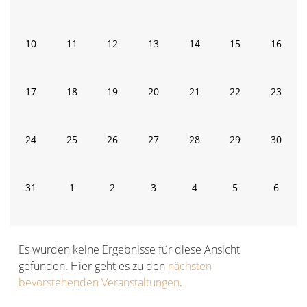
Veranstaltungen
Veranstaltungen
Veranstaltungen
Veranstaltungen
Veranstaltungen
Veranstaltunge
Verans
0
0
0
0
0
0
0
10
11
12
13
14
15
16
Veranstaltungen
Veranstaltungen
Veranstaltungen
Veranstaltungen
Veranstaltungen
Veranstaltungen
Veranst
0
0
0
0
0
0
0
17
18
19
20
21
22
23
Veranstaltungen
Veranstaltungen
Veranstaltungen
Veranstaltungen
Veranstaltungen
Veranstaltungen
Veranst
0
0
0
0
0
0
0
24
25
26
27
28
29
30
Veranstaltungen
Veranstaltungen
Veranstaltungen
Veranstaltungen
Veranstaltungen
Veranstaltungen
Veranst
0
0
0
0
0
0
0
31
1
2
3
4
5
6
Veranstaltungen
Veranstaltungen
Veranstaltungen
Veranstaltungen
Veranstaltungen
Veranstaltunge
Verans
Es wurden keine Ergebnisse für diese Ansicht
gefunden. Hier geht es zu den
nächsten
Hinweis
bevorstehenden Veranstaltungen
.