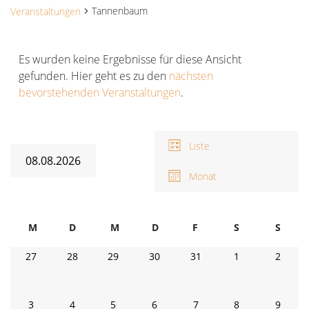
Tannenbaum
Veranstaltungen
Veranstaltungen
Es wurden keine Ergebnisse für diese Ansicht
gefunden. Hier geht es zu den
nächsten
Hinweis
bevorstehenden Veranstaltungen
.
Ansichten-
V
A
Navigation
Liste
N
08.08.2026
Monat
Datum
wählen.
Kalender
M
D
M
D
F
Freitag
S
Samstag
S
Sonnt
von
Montag
Dienstag
Mittwoch
Donnerstag
0
0
0
0
0
0
0
27
28
29
30
31
1
2
Veranstaltungen
Veranstaltungen
Veranstaltungen
Veranstaltungen
Veranstaltungen
Veranstaltungen
Veranstaltunge
Verans
0
0
0
0
0
0
0
3
4
5
6
7
8
9