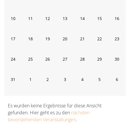
Veranstaltungen
Veranstaltungen
Veranstaltungen
Veranstaltungen
Veranstaltungen
Veranstaltunge
Verans
0
0
0
0
0
0
0
10
11
12
13
14
15
16
Veranstaltungen
Veranstaltungen
Veranstaltungen
Veranstaltungen
Veranstaltungen
Veranstaltungen
Veranst
0
0
0
0
0
0
0
17
18
19
20
21
22
23
Veranstaltungen
Veranstaltungen
Veranstaltungen
Veranstaltungen
Veranstaltungen
Veranstaltungen
Veranst
0
0
0
0
0
0
0
24
25
26
27
28
29
30
Veranstaltungen
Veranstaltungen
Veranstaltungen
Veranstaltungen
Veranstaltungen
Veranstaltungen
Veranst
0
0
0
0
0
0
0
31
1
2
3
4
5
6
Veranstaltungen
Veranstaltungen
Veranstaltungen
Veranstaltungen
Veranstaltungen
Veranstaltunge
Verans
Es wurden keine Ergebnisse für diese Ansicht
gefunden. Hier geht es zu den
nächsten
Hinweis
bevorstehenden Veranstaltungen
.