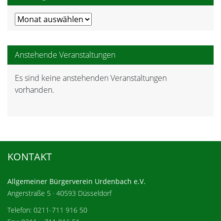
Meldungsarchiv
Anstehende Veranstaltungen
Es sind keine anstehenden Veranstaltungen
Hinweis
vorhanden.
KONTAKT
Allgemeiner Bürgerverein Urdenbach e.V.
Angerstraße 5 · 40593 Düsseldorf
Telefon: 0211-711 916 50