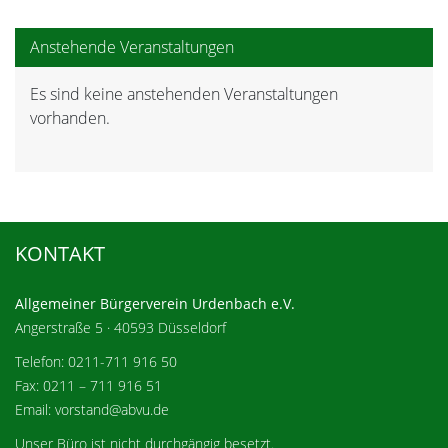
Anstehende Veranstaltungen
Es sind keine anstehenden Veranstaltungen
Hinweis
vorhanden.
KONTAKT
Allgemeiner Bürgerverein Urdenbach e.V.
Angerstraße 5 · 40593 Düsseldorf
Telefon: 0211-711 916 50
Fax: 0211 – 711 916 51
Email: vorstand@abvu.de
Unser Büro ist nicht durchgängig besetzt.