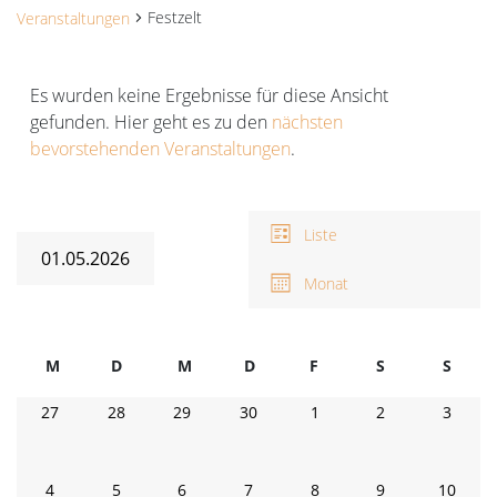
Festzelt
Veranstaltungen
Veranstaltungen
Es wurden keine Ergebnisse für diese Ansicht
gefunden. Hier geht es zu den
nächsten
Hinweis
bevorstehenden Veranstaltungen
.
Ansichten-
V
A
Navigation
Liste
N
01.05.2026
Monat
Datum
wählen.
Kalender
M
D
M
D
F
Freitag
S
Samstag
S
Sonnt
von
Montag
Dienstag
Mittwoch
Donnerstag
0
0
0
0
0
0
0
27
28
29
30
1
2
3
Veranstaltungen
Veranstaltungen
Veranstaltungen
Veranstaltungen
Veranstaltungen
Veranstaltungen
Veranstaltunge
Verans
0
0
0
0
0
0
0
4
5
6
7
8
9
10