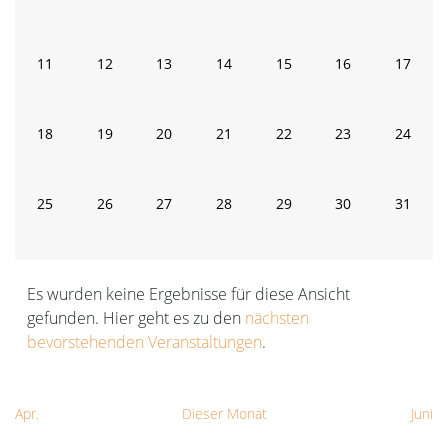
Veranstaltungen
Veranstaltungen
Veranstaltungen
Veranstaltungen
Veranstaltungen
Veranstaltunge
Veranst
0
0
0
0
0
0
0
11
12
13
14
15
16
17
Veranstaltungen
Veranstaltungen
Veranstaltungen
Veranstaltungen
Veranstaltungen
Veranstaltungen
Veranst
0
0
0
0
0
0
0
18
19
20
21
22
23
24
Veranstaltungen
Veranstaltungen
Veranstaltungen
Veranstaltungen
Veranstaltungen
Veranstaltungen
Veranst
0
0
0
0
0
0
0
25
26
27
28
29
30
31
Veranstaltungen
Veranstaltungen
Veranstaltungen
Veranstaltungen
Veranstaltungen
Veranstaltungen
Veranst
Es wurden keine Ergebnisse für diese Ansicht
gefunden. Hier geht es zu den
nächsten
Hinweis
bevorstehenden Veranstaltungen
.
Apr.
Dieser Monat
Juni