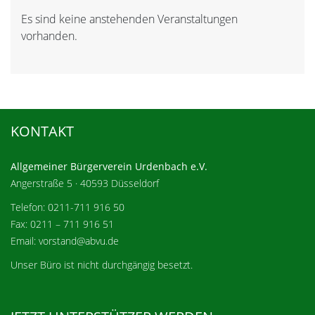
Es sind keine anstehenden Veranstaltungen
Hinweis
vorhanden.
KONTAKT
Allgemeiner Bürgerverein Urdenbach e.V.
Angerstraße 5 · 40593 Düsseldorf
Telefon: 0211-711 916 50
Fax: 0211 – 711 916 51
Email: vorstand@abvu.de
Unser Büro ist nicht durchgängig besetzt.