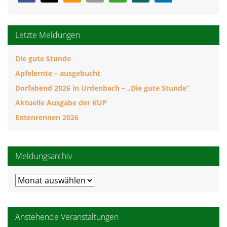
Letzte Meldungen
Die gute Stunde
Apfelernte – ausgebucht
Dorfabend 2026 in Urdenbach – „Die gute Stunde“
Aktuelle Ausgabe der KUP
Entenrennen 2026
Meldungsarchiv
Meldungsarchiv
Anstehende Veranstaltungen