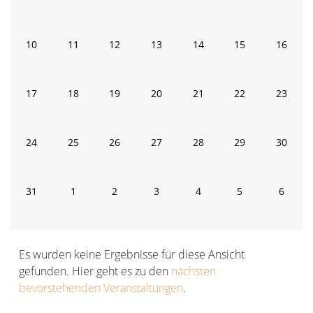
Veranstaltungen
Veranstaltungen
Veranstaltungen
Veranstaltungen
Veranstaltungen
Veranstaltunge
Verans
0
0
0
0
0
0
0
10
11
12
13
14
15
16
Veranstaltungen
Veranstaltungen
Veranstaltungen
Veranstaltungen
Veranstaltungen
Veranstaltungen
Veranst
0
0
0
0
0
0
0
17
18
19
20
21
22
23
Veranstaltungen
Veranstaltungen
Veranstaltungen
Veranstaltungen
Veranstaltungen
Veranstaltungen
Veranst
0
0
0
0
0
0
0
24
25
26
27
28
29
30
Veranstaltungen
Veranstaltungen
Veranstaltungen
Veranstaltungen
Veranstaltungen
Veranstaltungen
Veranst
0
0
0
0
0
0
0
31
1
2
3
4
5
6
Veranstaltungen
Veranstaltungen
Veranstaltungen
Veranstaltungen
Veranstaltungen
Veranstaltunge
Verans
Es wurden keine Ergebnisse für diese Ansicht
gefunden. Hier geht es zu den
nächsten
Hinweis
bevorstehenden Veranstaltungen
.