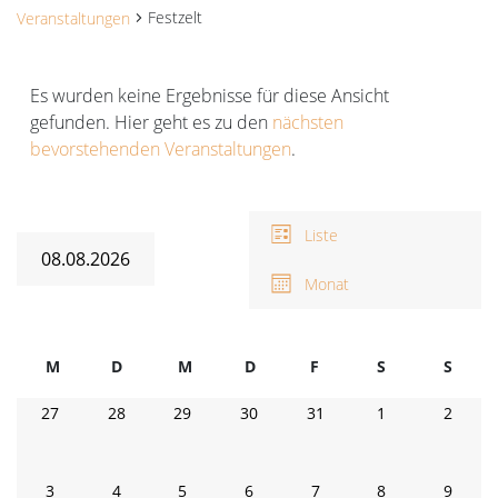
Festzelt
Veranstaltungen
Veranstaltungen
Es wurden keine Ergebnisse für diese Ansicht
gefunden. Hier geht es zu den
nächsten
Hinweis
bevorstehenden Veranstaltungen
.
Ansichten-
V
A
Navigation
Liste
N
08.08.2026
Monat
Datum
wählen.
Kalender
M
D
M
D
F
Freitag
S
Samstag
S
Sonnt
von
Montag
Dienstag
Mittwoch
Donnerstag
0
0
0
0
0
0
0
27
28
29
30
31
1
2
Veranstaltungen
Veranstaltungen
Veranstaltungen
Veranstaltungen
Veranstaltungen
Veranstaltungen
Veranstaltunge
Verans
0
0
0
0
0
0
0
3
4
5
6
7
8
9